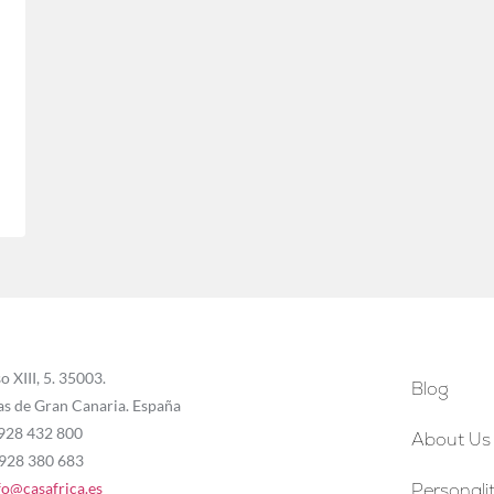
o XIII, 5. 35003.
Blog
as de Gran Canaria. España
 928 432 800
About Us
 928 380 683
fo@casafrica.es
Personalit