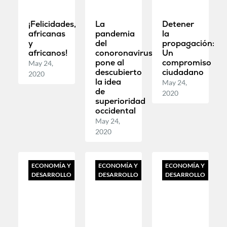
¡Felicidades,
La
Detener
africanas
pandemia
la
y
del
propagación:
africanos!
conoronavirus
Un
pone al
compromiso
May 24,
descubierto
ciudadano
2020
la idea
May 24,
de
2020
superioridad
occidental
May 24,
2020
ECONOMÍA Y
ECONOMÍA Y
ECONOMÍA Y
DESARROLLO
DESARROLLO
DESARROLLO