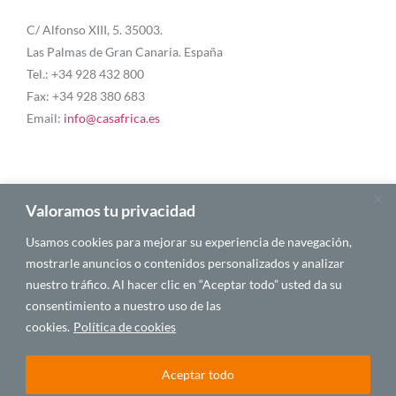
C/ Alfonso XIII, 5. 35003.
Las Palmas de Gran Canaria. España
Tel.: +34 928 432 800
Fax: +34 928 380 683
Email:
info@casafrica.es
Blog
Valoramos tu privacidad
Usamos cookies para mejorar su experiencia de navegación,
About Us
mostrarle anuncios o contenidos personalizados y analizar
nuestro tráfico. Al hacer clic en “Aceptar todo” usted da su
Personalities
consentimiento a nuestro uso de las
English
cookies.
Política de cookies
Aceptar todo