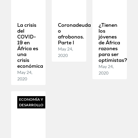
La crisis
Coronadeuda
¿Tienen
del
o
los
COVID-
afrobonos.
jóvenes
19 en
Parte I
de África
África es
razones
May 24,
una
para ser
2020
crisis
optimistas?
económica
May 24,
May 24,
2020
2020
ECONOMÍA Y
DESARROLLO