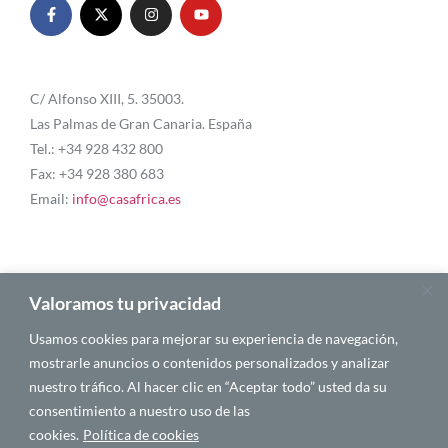
C/ Alfonso XIII, 5. 35003.
Las Palmas de Gran Canaria. España
Tel.: +34 928 432 800
Fax: +34 928 380 683
Email:
info@casafrica.es
Blog
Valoramos tu privacidad
Usamos cookies para mejorar su experiencia de navegación,
About Us
mostrarle anuncios o contenidos personalizados y analizar
nuestro tráfico. Al hacer clic en “Aceptar todo” usted da su
Personalities
consentimiento a nuestro uso de las
English
cookies.
Política de cookies