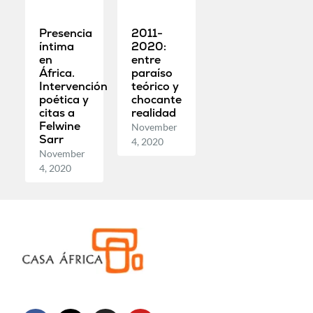
Presencia
2011-
íntima
2020:
en
entre
África.
paraíso
Intervención
teórico y
poética y
chocante
citas a
realidad
Felwine
November
Sarr
4, 2020
November
4, 2020