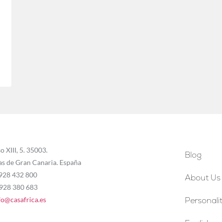
o XIII, 5. 35003.
Blog
as de Gran Canaria. España
 928 432 800
About Us
 928 380 683
fo@casafrica.es
Personalit