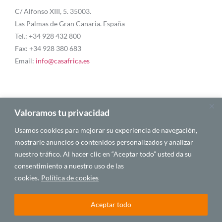
C/ Alfonso XIII, 5. 35003.
Las Palmas de Gran Canaria. España
Tel.: +34 928 432 800
Fax: +34 928 380 683
Email:
info@casafrica.es
Blog
Valoramos tu privacidad
Usamos cookies para mejorar su experiencia de navegación,
About Us
mostrarle anuncios o contenidos personalizados y analizar
nuestro tráfico. Al hacer clic en “Aceptar todo” usted da su
Personalities
consentimiento a nuestro uso de las
English
cookies.
Política de cookies
Aceptar todo
© 2025 CASA ÁFRICA