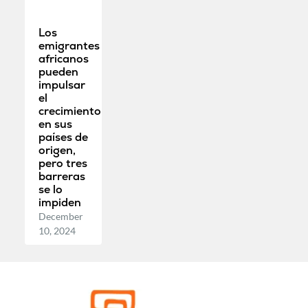
Los
emigrantes
africanos
pueden
impulsar
el
crecimiento
en sus
países de
origen,
pero tres
barreras
se lo
impiden
December
10, 2024