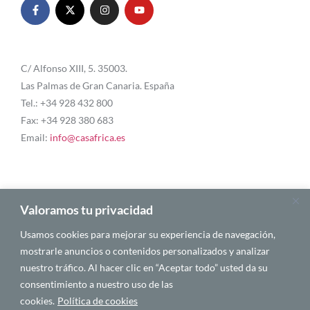
C/ Alfonso XIII, 5. 35003.
Las Palmas de Gran Canaria. España
Tel.: +34 928 432 800
Fax: +34 928 380 683
Email:
info@casafrica.es
Blog
Valoramos tu privacidad
Usamos cookies para mejorar su experiencia de navegación,
About Us
mostrarle anuncios o contenidos personalizados y analizar
nuestro tráfico. Al hacer clic en “Aceptar todo” usted da su
Personalities
consentimiento a nuestro uso de las
English
cookies.
Política de cookies