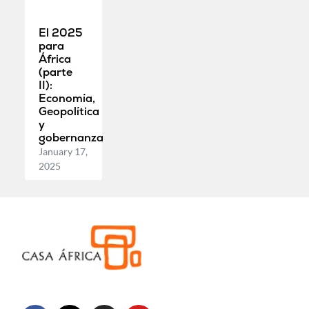
El 2025
para
África
(parte
II):
Economía,
Geopolítica
y
gobernanza
January 17,
2025