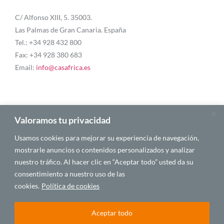
C/ Alfonso XIII, 5. 35003.
Las Palmas de Gran Canaria. España
Tel.: +34 928 432 800
Fax: +34 928 380 683
Email:
info@casafrica.es
Blog
Valoramos tu privacidad
Usamos cookies para mejorar su experiencia de navegación,
About Us
mostrarle anuncios o contenidos personalizados y analizar
nuestro tráfico. Al hacer clic en “Aceptar todo” usted da su
Personalities
consentimiento a nuestro uso de las
English
cookies.
Política de cookies
Aceptar todo