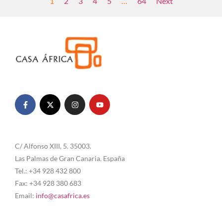
1
2
3
4
5
…
64
Next
C/ Alfonso XIII, 5. 35003.
Las Palmas de Gran Canaria. España
Tel.: +34 928 432 800
Fax: +34 928 380 683
Email:
info@casafrica.es