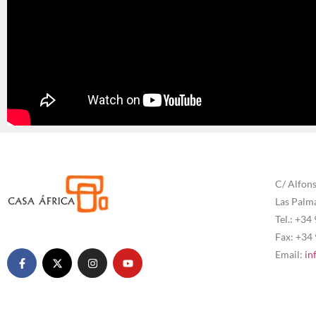
C/ Alfons
Las Palm
Tel.: +34
Fax: +34
Email:
in