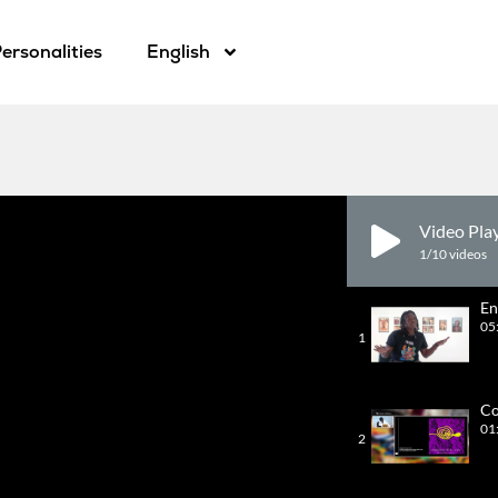
ersonalities
English
Video Play
1
/10
videos
En
05
1
Co
01
2