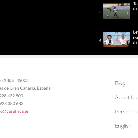
To
01
3
Le
es
4
01
Le
Mo
5
01
o XIII, 5. 35003.
Blog
as de Gran Canaria. España
Áf
qu
 928 432 800
6
About Us
Oc
 928 380 683
31
fo@casafrica.es
Personalit
Pr
Go
7
English
01