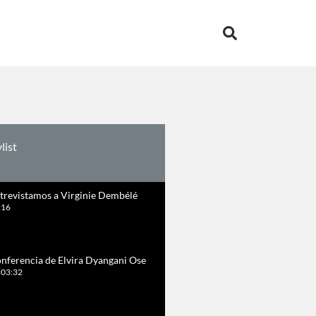
list
trevistamos a Virginie Dembélé
:16
nferencia de Elvira Dyangani Ose
:03:32