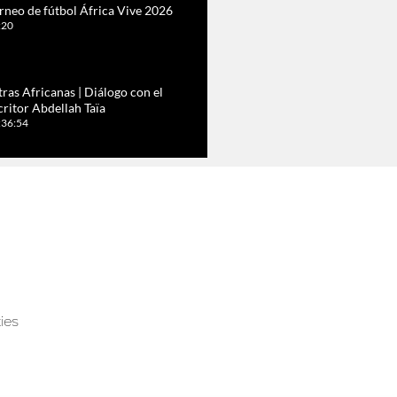
rneo de fútbol África Vive 2026
:20
tras Africanas | Diálogo con el
critor Abdellah Taïa
:36:54
tras Africanas con Mohamed El
rabet y Malika Mbarek
:22:05
rica Vive: Más allá de la belleza. Lo
e cuentan las telas en África
cidental
:35
ies
esentación del libro «Liptako
urma», de Ondo Ondo Angono
:38:39