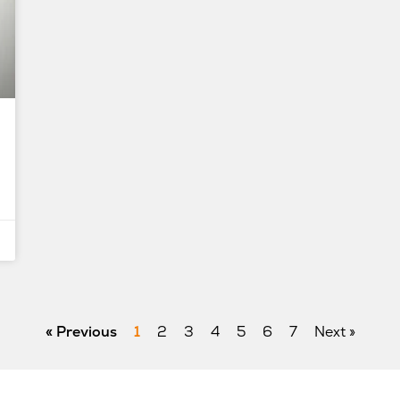
« Previous
1
2
3
4
5
6
7
Next »