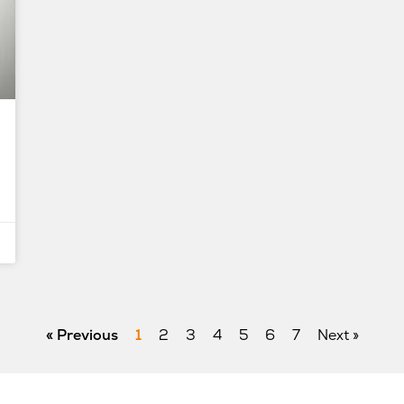
« Previous
1
2
3
4
5
6
7
Next »