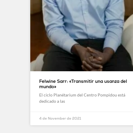
Felwine Sarr: «Transmitir una usanza del
mundo»
El ciclo Planétarium del Centro Pompidou está
dedicado a las
4 de November de 2021