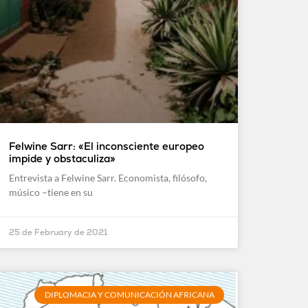
Felwine Sarr: «El inconsciente europeo
impide y obstaculiza»
Entrevista a Felwine Sarr. Economista, filósofo,
músico –tiene en su
25 de February de 2021
DIPLOMACIA Y COMUNICACIÓN AFRICANA