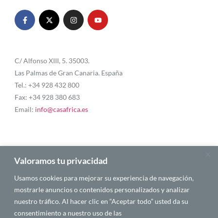
C/ Alfonso XIII, 5. 35003.
Las Palmas de Gran Canaria. España
Tel.: +34 928 432 800
Fax: +34 928 380 683
Email:
info@casafrica.es
Blog
Valoramos tu privacidad
Usamos cookies para mejorar su experiencia de navegación,
About Us
mostrarle anuncios o contenidos personalizados y analizar
nuestro tráfico. Al hacer clic en “Aceptar todo” usted da su
Personalities
consentimiento a nuestro uso de las