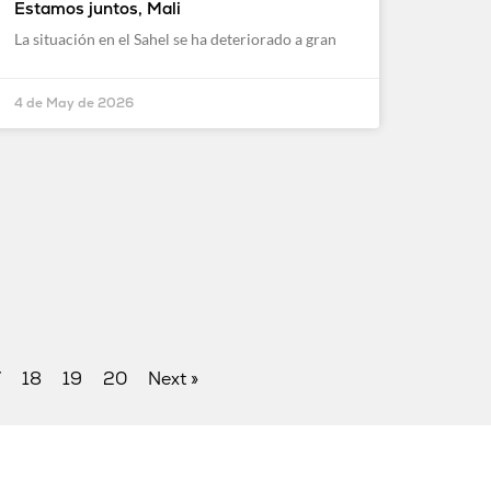
Estamos juntos, Mali
La situación en el Sahel se ha deteriorado a gran
4 de May de 2026
7
18
19
20
Next »