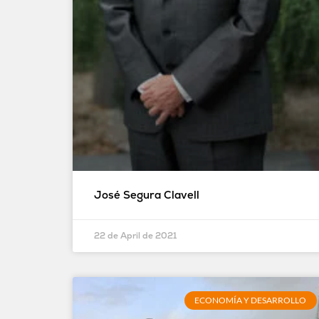
José Segura Clavell
22 de April de 2021
ECONOMÍA Y DESARROLLO