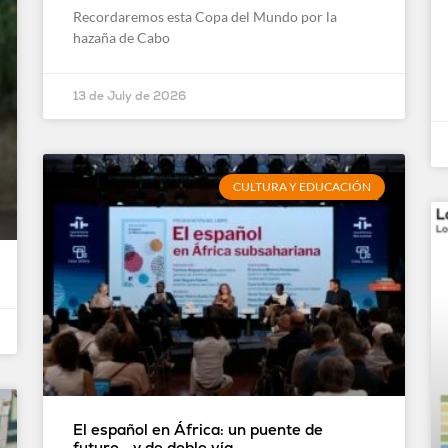
Recordaremos esta Copa del Mundo por la
hazaña de Cabo
13 de July de 2026
CULTURA Y EDUCACIÓN
El español en África: un puente de
futuro… y de doble vía