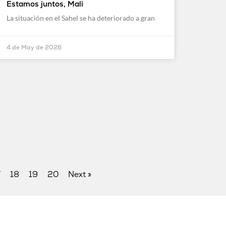
Estamos juntos, Mali
La situación en el Sahel se ha deteriorado a gran
4 de May de 2026
7
18
19
20
Next »