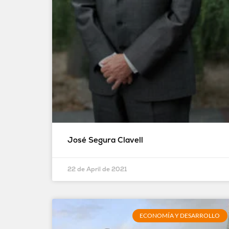
José Segura Clavell
22 de April de 2021
ECONOMÍA Y DESARROLLO