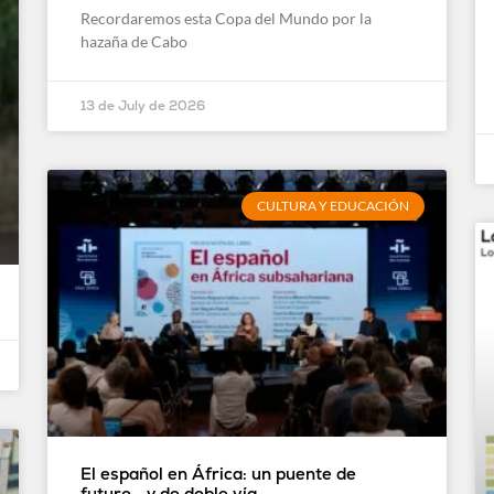
Recordaremos esta Copa del Mundo por la
hazaña de Cabo
13 de July de 2026
CULTURA Y EDUCACIÓN
El español en África: un puente de
futuro… y de doble vía