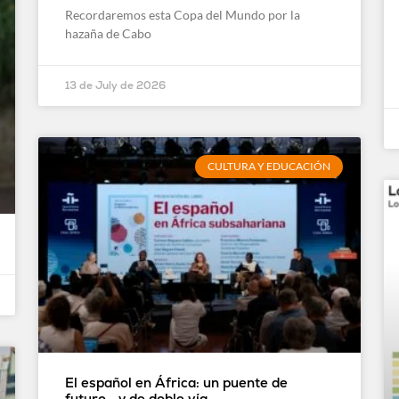
Recordaremos esta Copa del Mundo por la
hazaña de Cabo
13 de July de 2026
CULTURA Y EDUCACIÓN
El español en África: un puente de
futuro… y de doble vía