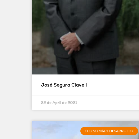
José Segura Clavell
22 de April de 2021
ECONOMÍA Y DESARROLLO