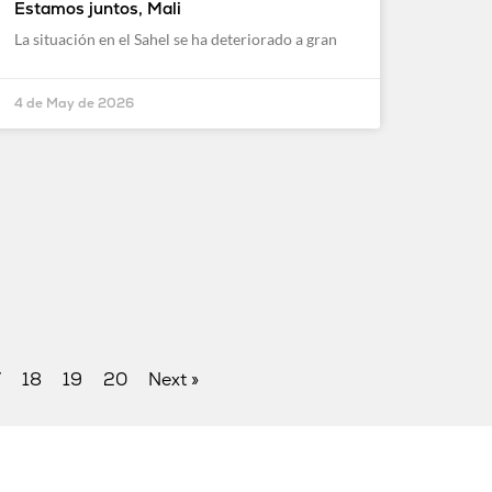
Estamos juntos, Mali
La situación en el Sahel se ha deteriorado a gran
4 de May de 2026
7
18
19
20
Next »