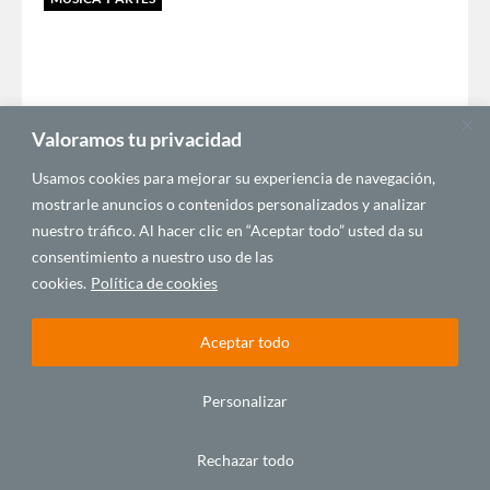
Valoramos tu privacidad
Usamos cookies para mejorar su experiencia de navegación,
mostrarle anuncios o contenidos personalizados y analizar
Ramata y los entresijos de la sociedad
nuestro tráfico. Al hacer clic en “Aceptar todo” usted da su
senegalesa
consentimiento a nuestro uso de las
Julho 1, 2014
cookies.
Política de cookies
DIPLOMACIA Y COMUNICACIÓN AFRICANA
Aceptar todo
Personalizar
Rechazar todo