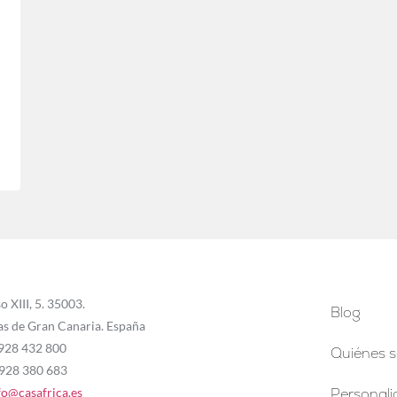
o XIII, 5. 35003.
Blog
as de Gran Canaria. España
 928 432 800
Quiénes 
 928 380 683
fo@casafrica.es
Personal