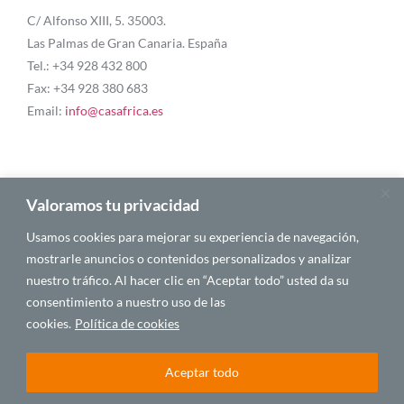
C/ Alfonso XIII, 5. 35003.
Las Palmas de Gran Canaria. España
Tel.: +34 928 432 800
Fax: +34 928 380 683
Email:
info@casafrica.es
Blog
Valoramos tu privacidad
Usamos cookies para mejorar su experiencia de navegación,
About Us
mostrarle anuncios o contenidos personalizados y analizar
nuestro tráfico. Al hacer clic en “Aceptar todo” usted da su
Personalities
consentimiento a nuestro uso de las
English
cookies.
Política de cookies
Aceptar todo
© 2025 CASA ÁFRICA