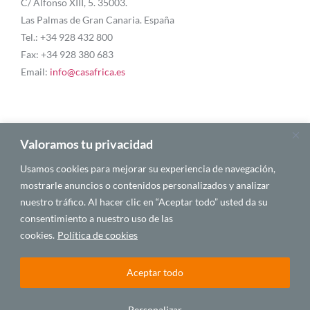
C/ Alfonso XIII, 5. 35003.
Las Palmas de Gran Canaria. España
Tel.: +34 928 432 800
Fax: +34 928 380 683
Email:
info@casafrica.es
Blog
Valoramos tu privacidad
Usamos cookies para mejorar su experiencia de navegación,
About Us
mostrarle anuncios o contenidos personalizados y analizar
nuestro tráfico. Al hacer clic en “Aceptar todo” usted da su
Personalities
consentimiento a nuestro uso de las
English
cookies.
Política de cookies
Aceptar todo
© 2025 CASA ÁFRICA
Personalizar