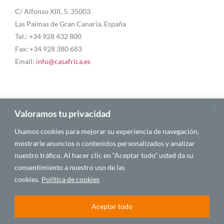
C/ Alfonso XIII, 5. 35003.
Las Palmas de Gran Canaria. España
Tel.: +34 928 432 800
Fax: +34 928 380 683
Email:
info@casafrica.es
Blog
Valoramos tu privacidad
Usamos cookies para mejorar su experiencia de navegación,
About Us
mostrarle anuncios o contenidos personalizados y analizar
nuestro tráfico. Al hacer clic en “Aceptar todo” usted da su
Personalities
consentimiento a nuestro uso de las
English
cookies.
Política de cookies
Aceptar todo
© 2025 CASA ÁFRICA