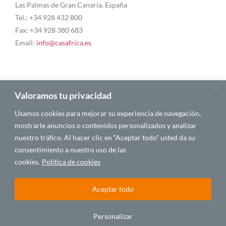
Las Palmas de Gran Canaria. España
Tel.: +34 928 432 800
Fax: +34 928 380 683
Email:
info@casafrica.es
Blog
Valoramos tu privacidad
Usamos cookies para mejorar su experiencia de navegación,
About Us
mostrarle anuncios o contenidos personalizados y analizar
nuestro tráfico. Al hacer clic en “Aceptar todo” usted da su
Personalities
consentimiento a nuestro uso de las
English
cookies.
Política de cookies
Aceptar todo
© 2025 CASA ÁFRICA
Personalizar