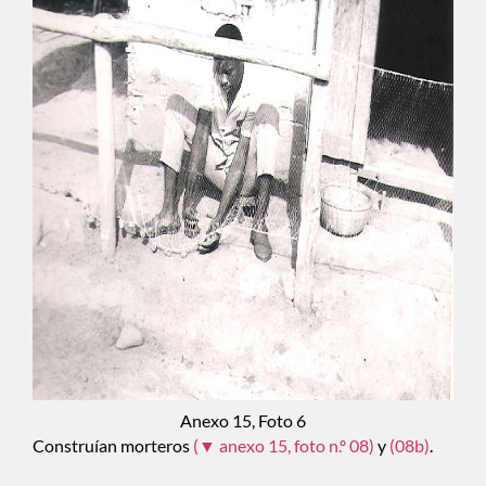
Anexo 15, Foto 6
Construían morteros
(▼ anexo 15, foto n.º 08)
y
(08b)
.