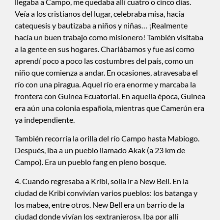
llegaba a Campo, me quedaba allí cuatro o cinco días.
Veía a los cristianos del lugar, celebraba misa, hacía
catequesis y bautizaba a niños y niñas… ¡Realmente
hacía un buen trabajo como misionero! También visitaba
a la gente en sus hogares. Charlábamos y fue así como
aprendí poco a poco las costumbres del país, como un
niño que comienza a andar. En ocasiones, atravesaba el
río con una piragua. Aquel río era enorme y marcaba la
frontera con Guinea Ecuatorial. En aquella época, Guinea
era aún una colonia española, mientras que Camerún era
ya independiente.
También recorría la orilla del río Campo hasta Mabiogo.
Después, iba a un pueblo llamado Akak (a 23 km de
Campo). Era un pueblo fang en pleno bosque.
4. Cuando regresaba a Kribi, solía ir a New Bell. En la
ciudad de Kribi convivían varios pueblos: los batanga y
los mabea, entre otros. New Bell era un barrio de la
ciudad donde vivían los «extranjeros». Iba por allí