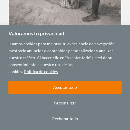
Valoramos tu privacidad
Anexo 15, Foto 9
Las mujeres me habían explicado cómo pescaban con
Usamos cookies para mejorar su experiencia de navegación,
salabres (práctica prohibida a los hombres), o aquellas
mostrarle anuncios o contenidos personalizados y analizar
técnicas de pesca que requerían la colaboración de
nuestro tráfico. Al hacer clic en “Aceptar todo” usted da su
mucha gente. La gente de Minsola me mostró una
consentimiento a nuestro uso de las
trampa para peces instalada en un río
(▼ anexo 15, foto
cookies.
Política de cookies
n.º 11)
.
Aceptar todo
Personalizar
Rechazar todo