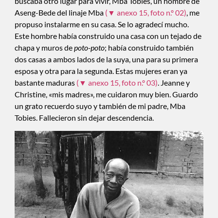
buscaba otro lugar para vivir, Mba Tobies, un hombre de
Aseng-Bede del linaje Mba
(▼ anexo 15, foto n.º 02)
, me
propuso instalarme en su casa. Se lo agradecí mucho.
Este hombre había construido una casa con un tejado de
chapa y muros de
poto-poto
; había construido también
dos casas a ambos lados de la suya, una para su primera
esposa y otra para la segunda. Estas mujeres eran ya
bastante maduras
(▼ anexo 15, foto n.º 03)
. Jeanne y
Christine, «mis madres», me cuidaron muy bien. Guardo
un grato recuerdo suyo y también de mi padre, Mba
Tobies. Fallecieron sin dejar descendencia.