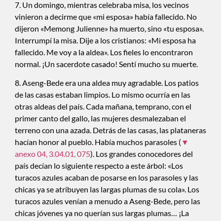
7. Un domingo, mientras celebraba misa, los vecinos
vinieron a decirme que «mi esposa» había fallecido. No
dijeron «Memong Julienne» ha muerto, sino «tu esposa».
Interrumpí la misa. Dije a los cristianos: «Mi esposa ha
fallecido. Me voy a la aldea». Los fieles lo encontraron
normal. ¡Un sacerdote casado! Sentí mucho su muerte.
8. Aseng-Bede era una aldea muy agradable. Los patios
de las casas estaban limpios. Lo mismo ocurría en las
otras aldeas del país. Cada mañana, temprano, con el
primer canto del gallo, las mujeres desmalezaban el
terreno con una azada. Detrás de las casas, las plataneras
hacían honor al pueblo. Había muchos parasoles (
▼
anexo 04, 3.04.01, 075
). Los grandes conocedores del
país decían lo siguiente respecto a este árbol: «Los
turacos azules acaban de posarse en los parasoles y las
chicas ya se atribuyen las largas plumas de su cola». Los
turacos azules venían a menudo a Aseng-Bede, pero las
chicas jóvenes ya no querían sus largas plumas… ¡La