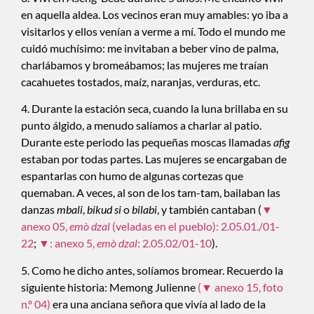
en aquella aldea. Los vecinos eran muy amables: yo iba a
visitarlos y ellos venían a verme a mí. Todo el mundo me
cuidó muchísimo: me invitaban a beber vino de palma,
charlábamos y bromeábamos; las mujeres me traían
cacahuetes tostados, maíz, naranjas, verduras, etc.
4. Durante la estación seca, cuando la luna brillaba en su
punto álgido, a menudo salíamos a charlar al patio.
Durante este periodo las pequeñas moscas llamadas
afig
estaban por todas partes. Las mujeres se encargaban de
espantarlas con humo de algunas cortezas que
quemaban. A veces, al son de los tam-tam, bailaban las
danzas
mbali
,
bikud si
o
bilabi
, y también cantaban (
▼
anexo 05,
emò dzal
(veladas en el pueblo): 2.05.01./01-
22
;
▼: anexo 5,
emò dzal
: 2.05.02/01-10
).
5. Como he dicho antes, solíamos bromear. Recuerdo la
siguiente historia: Memong Julienne
(▼ anexo 15, foto
n.º 04)
era una anciana señora que vivía al lado de la