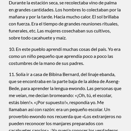
Durante la estación seca, se recolectaba vino de palma
en grandes cantidades. Los hombres lo colectaban por la
mañana y por la tarde. Hacía mucho calor. El sol brillaba
con fuerza. Era el tiempo de grandes reuniones rituales,
funerales, etc. Las mujeres cosechaban sus cultivos,
sobre todo cacahuete y maíz.
10. En este pueblo aprendí muchas cosas del país. Yo era
como un niño pequeño que aprendía poco a poco las
costumbres de la mano de sus padres.
11. Solía ir a casa de Bibina Bernard, del linaje ebanda,
que se encontraba en la parte baja de la aldea de Aseng-
Bede, para aprender la lengua ewondo. Las personas que
me veían, me decían bromeando: «¡Oh, tú, el escolar,
estás bien!». «¡Por supuesto!», respondía yo. Me
llamaban así con razón: era un pequeño escolar. Un
proverbio ewondo nos recuerda que «Los extranjeros no
pueden reconocer los manjares preparados con
cacahuetes rancios». ¡Yo quería conocer los verdaderos