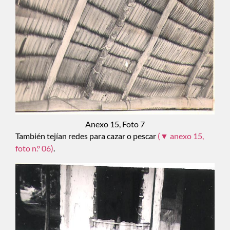
Anexo 15, Foto 7
También tejían redes para cazar o pescar
(▼ anexo 15,
foto n.º 06)
.