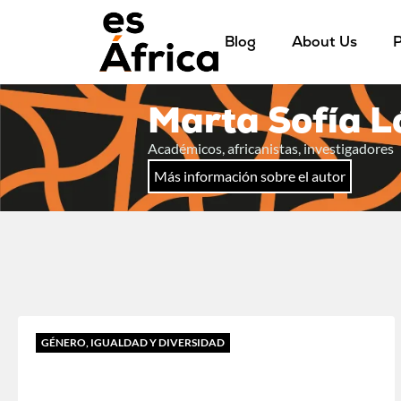
Blog
About Us
P
Marta Sofía L
Académicos, africanistas, investigadores
Más información sobre el autor
GÉNERO, IGUALDAD Y DIVERSIDAD