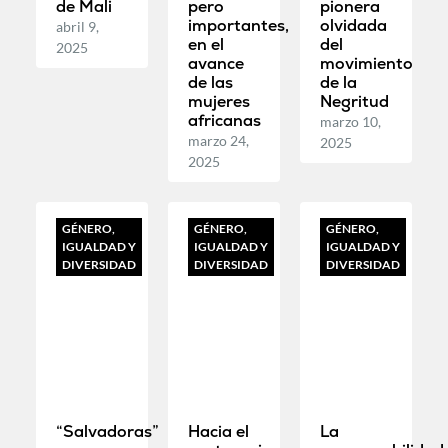
de Mali
pero
pionera
importantes,
olvidada
abril 9,
en el
del
2025
avance
movimiento
de las
de la
mujeres
Negritud
africanas
marzo 10,
marzo 24,
2025
2025
GÉNERO,
GÉNERO,
GÉNERO,
IGUALDAD Y
IGUALDAD Y
IGUALDAD Y
DIVERSIDAD
DIVERSIDAD
DIVERSIDAD
“Salvadoras”
Hacia el
La