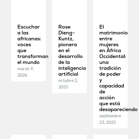
Escuchar
Rose
El
a las
Dieng-
matrimonio
africanas:
Kuntz,
entre
voces
pionera
mujeres
que
en el
en África
transforman
desarrollo
Occidental:
el mundo
de la
una
inteligencia
tradición
marzo 9,
artificial
de poder
2026
y
octubre 2,
capacidad
2025
de
acción
que está
desapareciendo
septiembre
23, 2025