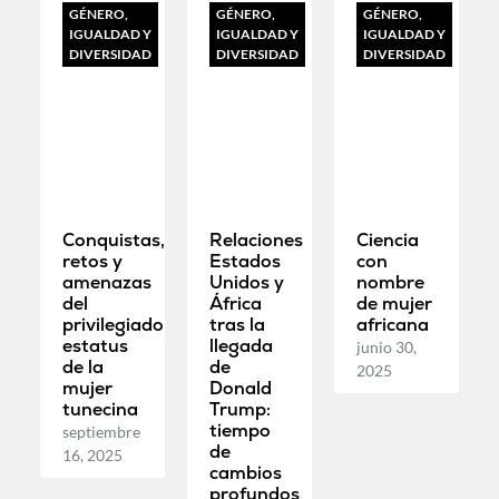
GÉNERO,
GÉNERO,
GÉNERO,
IGUALDAD Y
IGUALDAD Y
IGUALDAD Y
DIVERSIDAD
DIVERSIDAD
DIVERSIDAD
Conquistas,
Relaciones
Ciencia
retos y
Estados
con
amenazas
Unidos y
nombre
del
África
de mujer
privilegiado
tras la
africana
estatus
llegada
junio 30,
de la
de
2025
mujer
Donald
tunecina
Trump:
tiempo
septiembre
de
16, 2025
cambios
profundos