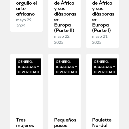
orgullo el
de África
de África
arte
y sus
y sus
africano
diásporas
diásporas
en
en
mayo 29,
Europa
Europa
2025
(Parte II)
(Parte I)
mayo 22,
mayo 21,
2025
2025
GÉNERO,
GÉNERO,
GÉNERO,
IGUALDAD Y
IGUALDAD Y
IGUALDAD Y
DIVERSIDAD
DIVERSIDAD
DIVERSIDAD
Tres
Pequeños
Paulette
mujeres
pasos,
Nardal,