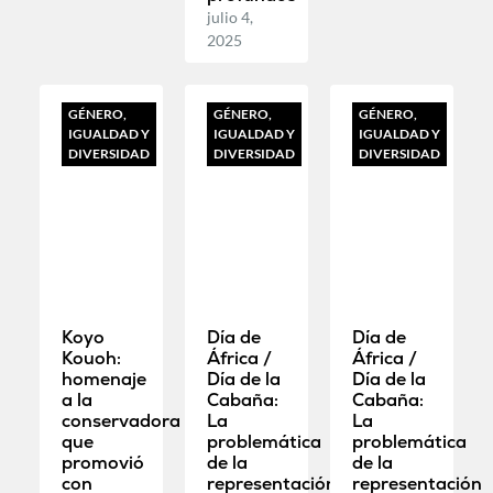
julio 4,
2025
GÉNERO,
GÉNERO,
GÉNERO,
IGUALDAD Y
IGUALDAD Y
IGUALDAD Y
DIVERSIDAD
DIVERSIDAD
DIVERSIDAD
Koyo
Día de
Día de
Kouoh:
África /
África /
homenaje
Día de la
Día de la
a la
Cabaña:
Cabaña:
conservadora
La
La
que
problemática
problemática
promovió
de la
de la
con
representación
representación