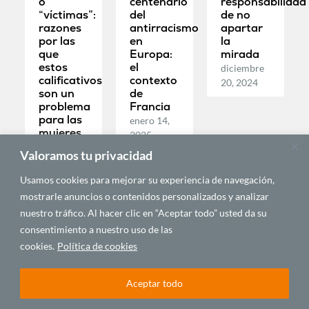
o
centenario
responsabilidad
“víctimas”:
del
de no
razones
antirracismo
apartar
por las
en
la
que
Europa:
mirada
estos
el
diciembre
calificativos
contexto
20, 2024
son un
de
problema
Francia
para las
enero 14,
mujeres
2025
en los
Valoramos tu privacidad
debates
sobre el
Usamos cookies para mejorar su experiencia de navegación,
cambio
mostrarle anuncios o contenidos personalizados y analizar
climático
febrero 13,
nuestro tráfico. Al hacer clic en “Aceptar todo” usted da su
2025
consentimiento a nuestro uso de las
cookies.
Política de cookies
GÉNERO,
GÉNERO,
GÉNERO,
Aceptar todo
IGUALDAD Y
IGUALDAD Y
IGUALDAD Y
DIVERSIDAD
DIVERSIDAD
DIVERSIDAD