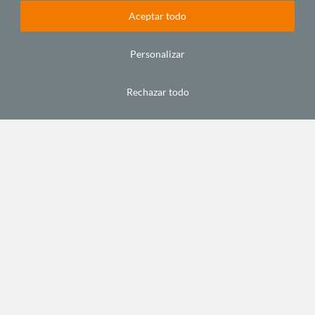
ECONOMÍA Y DESARROLLO
Aceptar todo
Personalizar
Rechazar todo
África: consecuencias económicas de una
pandemia
July 9, 2020
ECONOMÍA Y DESARROLLO