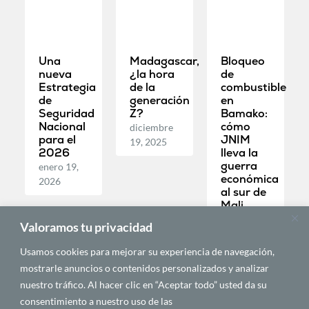
Una
Madagascar,
Bloqueo
nueva
¿la hora
de
Estrategia
de la
combustible
de
generación
en
Seguridad
Z?
Bamako:
Nacional
cómo
diciembre
para el
JNIM
19, 2025
2026
lleva la
guerra
enero 19,
económica
2026
al sur de
Mali
diciembre
Valoramos tu privacidad
19, 2025
Usamos cookies para mejorar su experiencia de navegación,
mostrarle anuncios o contenidos personalizados y analizar
POLÍTICA Y
POLÍTICA Y
POLÍTICA Y
nuestro tráfico. Al hacer clic en “Aceptar todo” usted da su
GEOPOLÍTICA
GEOPOLÍTICA
GEOPOLÍTICA
consentimiento a nuestro uso de las