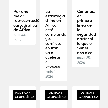
Por una
La
Canarias,
mejor
estrategia
en
representación
china en
primera
cartográfica
África
línea de
de África
está
la
cambiando
seguridad
julio 30,
y el
nacional:
2026
conflicto
lo que el
en Irán
Sahel
va a
nos dice
acelerar
mayo 25,
el
2026
proceso
junio 4,
2026
POLÍTICA Y
POLÍTICA Y
POLÍTICA Y
GEOPOLÍTICA
GEOPOLÍTICA
GEOPOLÍTICA