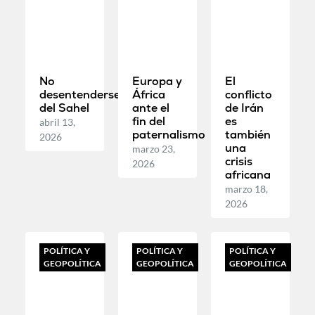
No
Europa y
El
desentenderse
África
conflicto
del Sahel
ante el
de Irán
fin del
es
abril 13,
paternalismo
también
2026
una
marzo 23,
crisis
2026
africana
marzo 18,
2026
POLÍTICA Y
POLÍTICA Y
POLÍTICA Y
GEOPOLÍTICA
GEOPOLÍTICA
GEOPOLÍTICA