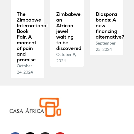
The
Zimbabwe,
Diaspora
Zimbabwe
an
bonds: A
International
African
new
Book
jewel
financing
Fair. A
waiting
alternative?
moment
to be
September
of pain
discovered
25, 2024
and
October 9,
promise
2024
October
24, 2024