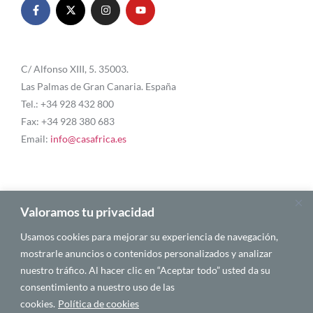
C/ Alfonso XIII, 5. 35003.
Las Palmas de Gran Canaria. España
Tel.: +34 928 432 800
Fax: +34 928 380 683
Email:
info@casafrica.es
Blog
Valoramos tu privacidad
Usamos cookies para mejorar su experiencia de navegación,
About Us
mostrarle anuncios o contenidos personalizados y analizar
nuestro tráfico. Al hacer clic en “Aceptar todo” usted da su
Personalities
consentimiento a nuestro uso de las
English
cookies.
Política de cookies