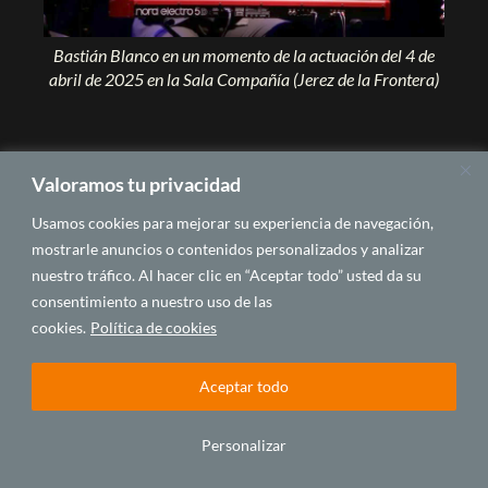
Bastián Blanco en un momento de la actuación del 4 de
abril de 2025 en la Sala Compañía (Jerez de la Frontera)
Valoramos tu privacidad
Usamos cookies para mejorar su experiencia de navegación,
mostrarle anuncios o contenidos personalizados y analizar
nuestro tráfico. Al hacer clic en “Aceptar todo” usted da su
consentimiento a nuestro uso de las
cookies.
Política de cookies
Con la colaboración de:
Aceptar todo
Personalizar
Síguenos: