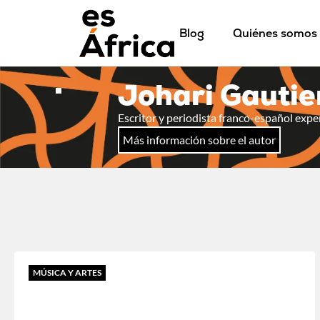
Blog
Quiénes somos
Johari Gauti
Escritor y periodista franco-español exper
Más información sobre el autor
MÚSICA Y ARTES