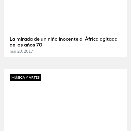
La mirada de un niño inocente al África agitada
de los años 70
mai 20, 2017
MÚSICA Y ARTES