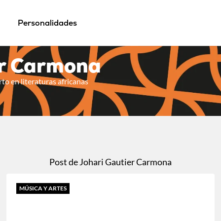
Personalidades
er Carmona
to en literaturas africanas
Post de Johari Gautier Carmona
MÚSICA Y ARTES