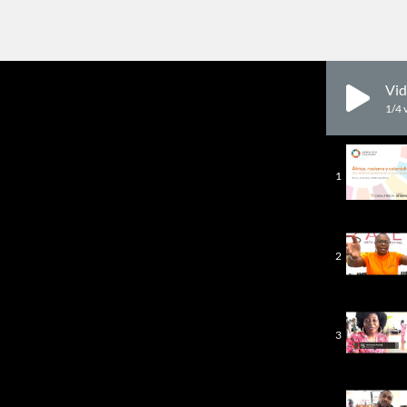
Vid
1
/4
1
2
3