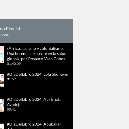
eo Playlist
videos
«África, racismo y colonialismo.
Una herencia presente en la salud
global», por Rosauro Varo Cobos
01:40:09
#DíaDelLibro 2024: Lola Shoneyin
01:57
#DíaDelLibro 2024: Abi Ishola
Ayodeji
00:41
#DíaDelLibro 2024: Abubakar