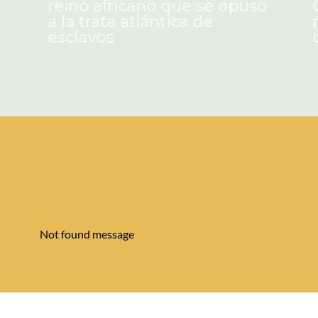
no africano que se opuso
Ghana se 
a trata atlántica de
nueva ley
clavos
deforesta
Not found message