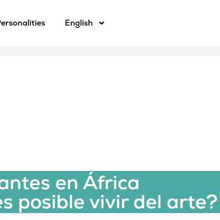
ersonalities
English
Músicos mig
occidental: ¿
arte?
 África
e vivir del arte?