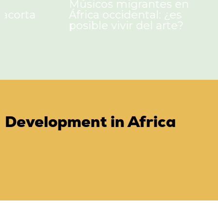
Músicos migrantes en
rei
África occidental: ¿es
a l
posible vivir del arte?
es
Development in Africa