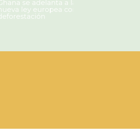
adelanta a la
África aumenta 
 europea contra la
presencia en el 
ción
internacional