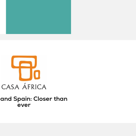
atlántica
leer más
 and Spain: Closer than
ever