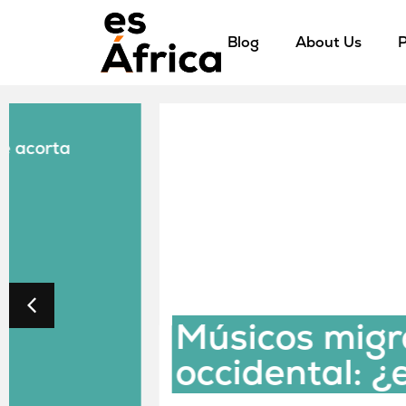
Blog
About Us
P
Músicos migrantes en
occidental: ¿es posibl