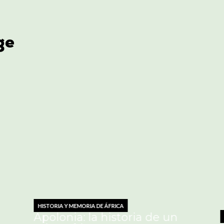
ge
ORIA Y MEMORIA DE ÁFRICA
lonia: la historia de un
ECONOMÍA Y DES