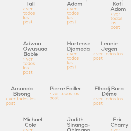
Tall
Adam
Kofi
Adom
> ver
> ver
todos
todos
> ver
los
los
todos
post
post
los
post
Adwoa
Hortense
Leonie
Owusuaa
Djomeda
Jegen
Bobie
> ver
> ver todos los
todos
post
> ver
los
todos
post
los
post
Amanda
Pierre Failler
Elhadj Bara
Bisong
Dème
> ver todos los
post
> ver todos los
> ver todos los
post
post
Michael
Judith
Eric
Cole
Sinanga-
Charry
Ohlmann
> ver
> ver