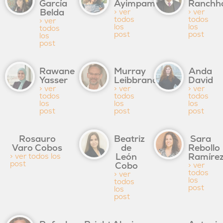
García
Ayimpam
Ranchh
Belda
> ver
> ver
todos
todos
> ver
los
los
todos
post
post
los
post
Rawane
Murray
Anda
Yasser
Leibbrandt
David
> ver
> ver
> ver
todos
todos
todos
los
los
los
post
post
post
Rosauro
Beatriz
Sara
Varo Cobos
de
Rebollo
León
Ramíre
> ver todos los
post
Cobo
> ver
todos
> ver
los
todos
post
los
post