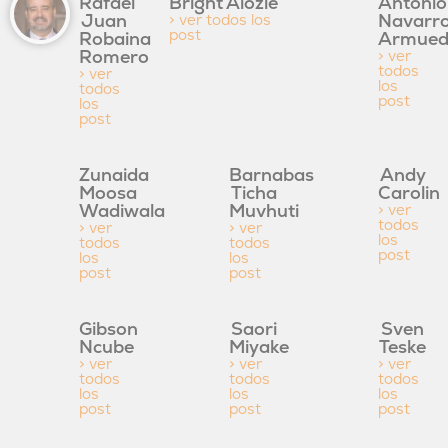
Rafael
Bright Alozie
Antonio
Juan
Navarr
> ver todos los
post
Robaina
Armue
Romero
> ver
todos
> ver
los
todos
post
los
post
Zunaida
Barnabas
Andy
Moosa
Ticha
Carolin
Wadiwala
Muvhuti
> ver
todos
> ver
> ver
los
todos
todos
post
los
los
post
post
Gibson
Saori
Sven
Ncube
Miyake
Teske
> ver
> ver
> ver
todos
todos
todos
los
los
los
post
post
post