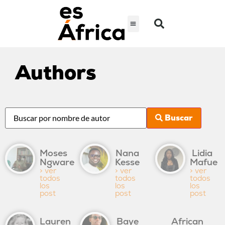
Authors
Buscar
Moses
Nana
Lidia
Ngware
Kesse
Mafue
> ver
> ver
> ver
todos
todos
todos
los
los
los
post
post
post
Lauren
Baye
African