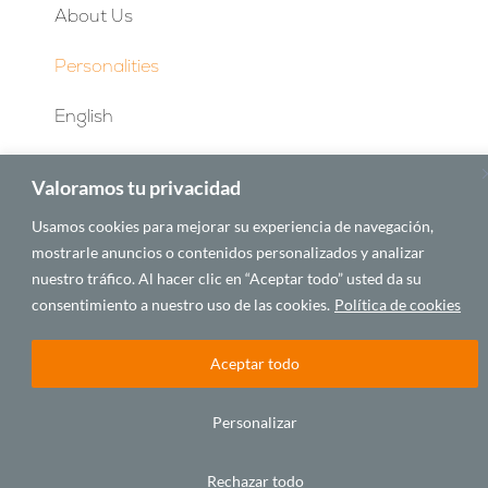
About Us
Personalities
English
Valoramos tu privacidad
© 2025 CASA ÁFRICA
Usamos cookies para mejorar su experiencia de navegación,
mostrarle anuncios o contenidos personalizados y analizar
Español
English
Français
Português
nuestro tráfico. Al hacer clic en “Aceptar todo” usted da su
consentimiento a nuestro uso de las cookies.
Política de cookies
BY LAWA
Aceptar todo
Personalizar
Rechazar todo