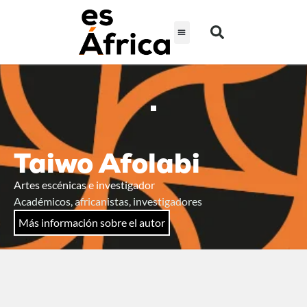
Taiwo Afolabi
Artes escénicas e investigador
Académicos, africanistas, investigadores
Más información sobre el autor