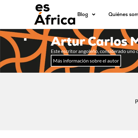
Blog
Quiénes so
Artur Carlos 
Este escritor angoleño, considerado uno de
Más información sobre el autor
P