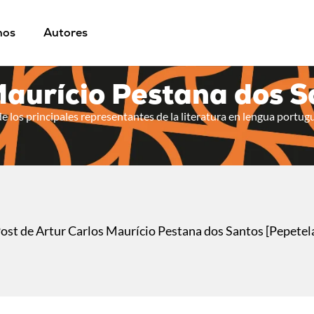
mos
Autores
Maurício Pestana dos S
 los principales representantes de la literatura en lengua portugue
ost de Artur Carlos Maurício Pestana dos Santos [Pepetel