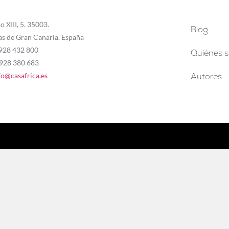
o XIII, 5. 35003.
Blog
as de Gran Canaria. España
 928 432 800
Quiénes 
 928 380 683
fo@casafrica.es
Autores