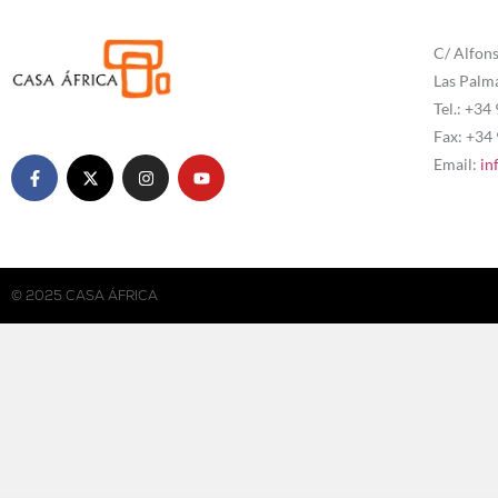
C/ Alfons
Las Palm
Tel.: +34
Fax: +34
Email:
in
© 2025 CASA ÁFRICA