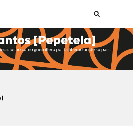
antos [Pepetela]
sa, luchó como guerrillero por la liberación de su país.
a]