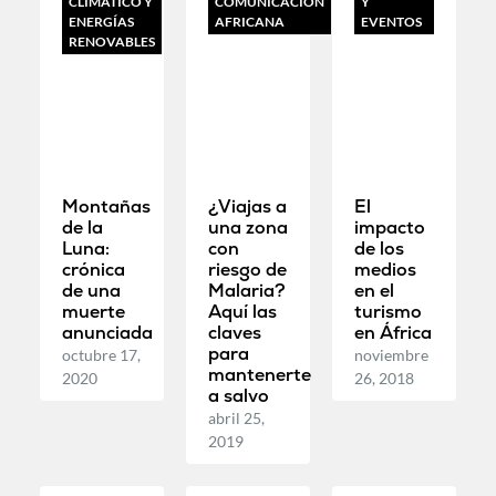
CLIMÁTICO Y
COMUNICACIÓN
Y
ENERGÍAS
AFRICANA
EVENTOS
RENOVABLES
Montañas
¿Viajas a
El
de la
una zona
impacto
Luna:
con
de los
crónica
riesgo de
medios
de una
Malaria?
en el
muerte
Aquí las
turismo
anunciada
claves
en África
para
octubre 17,
noviembre
mantenerte
2020
26, 2018
a salvo
abril 25,
2019