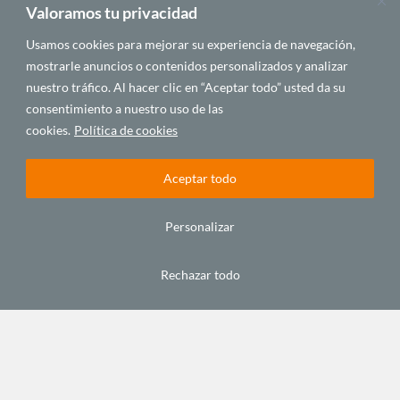
Valoramos tu privacidad
Usamos cookies para mejorar su experiencia de navegación,
mostrarle anuncios o contenidos personalizados y analizar
nuestro tráfico. Al hacer clic en “Aceptar todo” usted da su
consentimiento a nuestro uso de las
cookies.
Política de cookies
Evolución
Marruecos,
Marruecos,
y
un país
un país
perspectivas
de
de
Aceptar todo
del
contrastes
contrastes
sector
(y II). Las
(I). El
turístico
montañas
norte
Personalizar
en
y el
por el Rif
Mauritania:
desierto
agosto 3,
Rechazar todo
¿oportunidad?
agosto 3,
2018
septiembre
2018
3, 2018
AGENDA
ECONOMÍA Y
VIAJAR
Y
DESARROLLO