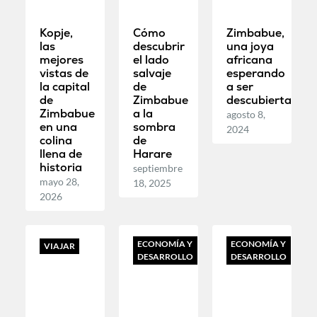
Kopje,
Cómo
Zimbabue,
las
descubrir
una joya
mejores
el lado
africana
vistas de
salvaje
esperando
la capital
de
a ser
de
Zimbabue
descubierta
Zimbabue
a la
agosto 8,
en una
sombra
2024
colina
de
llena de
Harare
historia
septiembre
mayo 28,
18, 2025
2026
ECONOMÍA Y
ECONOMÍA Y
VIAJAR
DESARROLLO
DESARROLLO