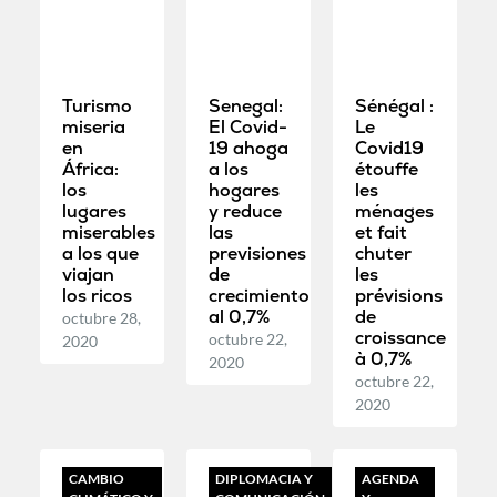
Turismo
Senegal:
Sénégal :
miseria
El Covid-
Le
en
19 ahoga
Covid19
África:
a los
étouffe
los
hogares
les
lugares
y reduce
ménages
miserables
las
et fait
a los que
previsiones
chuter
viajan
de
les
los ricos
crecimiento
prévisions
al 0,7%
de
octubre 28,
croissance
octubre 22,
2020
à 0,7%
2020
octubre 22,
2020
CAMBIO
DIPLOMACIA Y
AGENDA