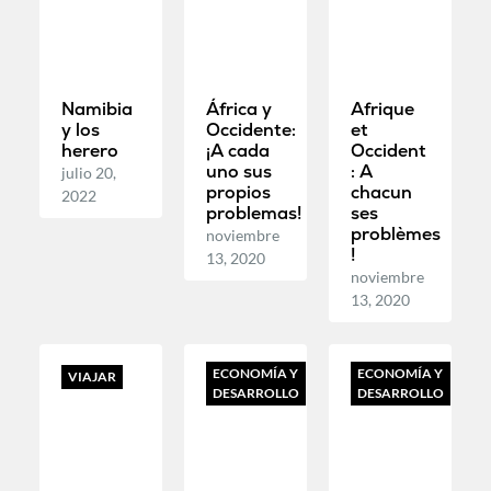
Namibia
África y
Afrique
y los
Occidente:
et
herero
¡A cada
Occident
uno sus
: A
julio 20,
propios
chacun
2022
problemas!
ses
problèmes
noviembre
!
13, 2020
noviembre
13, 2020
ECONOMÍA Y
ECONOMÍA Y
VIAJAR
DESARROLLO
DESARROLLO