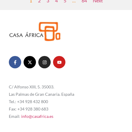
1
2
3
4
5
…
64
Next
C/ Alfonso XIII, 5. 35003.
Las Palmas de Gran Canaria. España
Tel.: +34 928 432 800
Fax: +34 928 380 683
Email:
info@casafrica.es