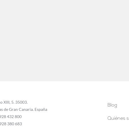
o XIII, 5. 35003.
Blog
as de Gran Canaria. España
 928 432 800
Quiénes 
 928 380 683