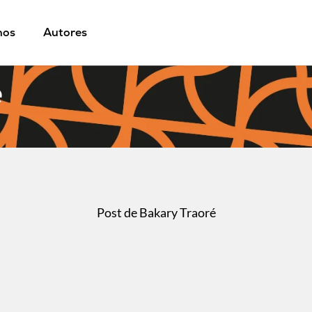
mos
Autores
é
Post de Bakary Traoré