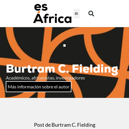
Burtram C. Fielding
Académicos, africanistas, investigadores
Más información sobre el autor
Post de Burtram C. Fielding