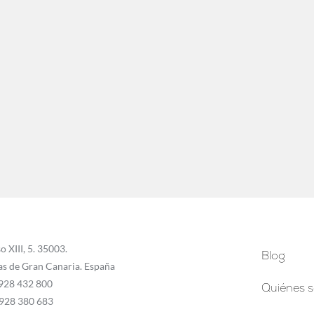
o XIII, 5. 35003.
Blog
as de Gran Canaria. España
 928 432 800
Quiénes 
 928 380 683