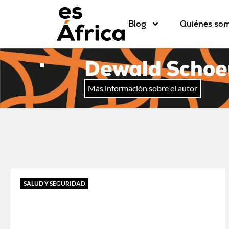
Blog
Quiénes so
Dewald Scho
Más información sobre el autor
SALUD Y SEGURIDAD