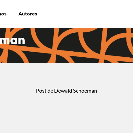
mos
Autores
eman
Post de Dewald Schoeman