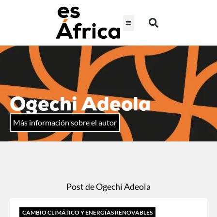
Ogechi Adeola
Más información sobre el autor
Post de Ogechi Adeola
CAMBIO CLIMÁTICO Y ENERGÍAS RENOVABLES