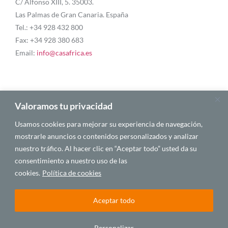
C/ Alfonso XIII, 5. 35003.
Las Palmas de Gran Canaria. España
Tel.: +34 928 432 800
Fax: +34 928 380 683
Email:
info@casafrica.es
Blog
Valoramos tu privacidad
Usamos cookies para mejorar su experiencia de navegación,
About Us
mostrarle anuncios o contenidos personalizados y analizar
nuestro tráfico. Al hacer clic en “Aceptar todo” usted da su
Personalities
consentimiento a nuestro uso de las
English
cookies.
Política de cookies
Aceptar todo
© 2025 CASA ÁFRICA
Personalizar