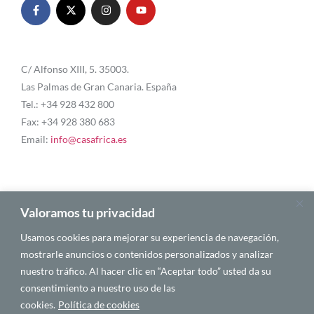
C/ Alfonso XIII, 5. 35003.
Las Palmas de Gran Canaria. España
Tel.: +34 928 432 800
Fax: +34 928 380 683
Email:
info@casafrica.es
Blog
Valoramos tu privacidad
Usamos cookies para mejorar su experiencia de navegación,
About Us
mostrarle anuncios o contenidos personalizados y analizar
nuestro tráfico. Al hacer clic en “Aceptar todo” usted da su
Personalities
consentimiento a nuestro uso de las
English
cookies.
Política de cookies