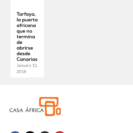
Tarfaya,
la puerta
africana
que no
termina
de
abrirse
desde
Canarias
January 12,
2018