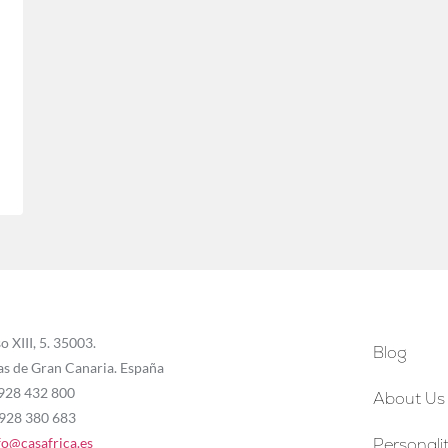
o XIII, 5. 35003.
Blog
as de Gran Canaria. España
 928 432 800
About Us
 928 380 683
fo@casafrica.es
Personalit