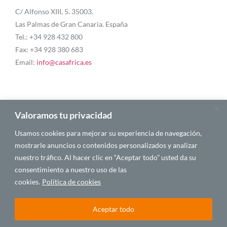
C/ Alfonso XIII, 5. 35003.
Las Palmas de Gran Canaria. España
Tel.: +34 928 432 800
Fax: +34 928 380 683
Email:
info@casafrica.es
Blog
Valoramos tu privacidad
Usamos cookies para mejorar su experiencia de navegación,
About Us
mostrarle anuncios o contenidos personalizados y analizar
nuestro tráfico. Al hacer clic en “Aceptar todo” usted da su
Personalities
consentimiento a nuestro uso de las
English
cookies.
Política de cookies
Aceptar todo
© 2025 CASA ÁFRICA