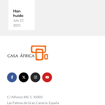
Han
huido
July 27,
2021
C/ Alfonso XIII, 5. 35003.
Las Palmas de Gran Canaria. España