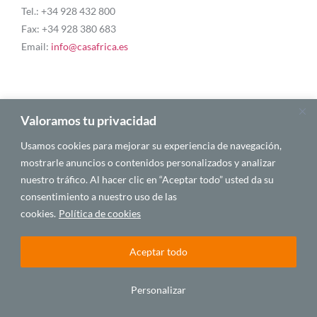
Tel.: +34 928 432 800
Fax: +34 928 380 683
Email:
info@casafrica.es
Blog
Valoramos tu privacidad
Usamos cookies para mejorar su experiencia de navegación,
About Us
mostrarle anuncios o contenidos personalizados y analizar
nuestro tráfico. Al hacer clic en “Aceptar todo” usted da su
Personalities
consentimiento a nuestro uso de las
English
cookies.
Política de cookies
Aceptar todo
© 2025 CASA ÁFRICA
Personalizar
Español
English
Français
Português