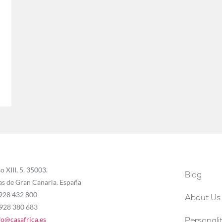
o XIII, 5. 35003.
Blog
as de Gran Canaria. España
 928 432 800
About Us
 928 380 683
fo@casafrica.es
Personalit