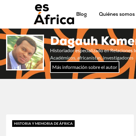
Blog
Quiénes somos
Dagauh Kome
Historiador especializado en Relaciones 
Académicos, africanistas, investigadores
Más información sobre el autor
HISTORIA Y MEMORIA DE ÁFRICA