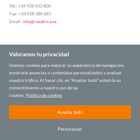
Tel.: +34 928 432 800
Fax: +34 928 380 683
Email:
info@casafrica.es
Blog
Valoramos tu privacidad
Usamos cookies para mejorar su experiencia de navegación,
About Us
mostrarle anuncios o contenidos personalizados y analizar
nuestro tráfico. Al hacer clic en “Aceptar todo” usted da su
Personalities
consentimiento a nuestro uso de las
cookies.
English
Política de cookies
Aceptar todo
© 2025 CASA ÁFRICA
Personalizar
Español
English
Français
Português